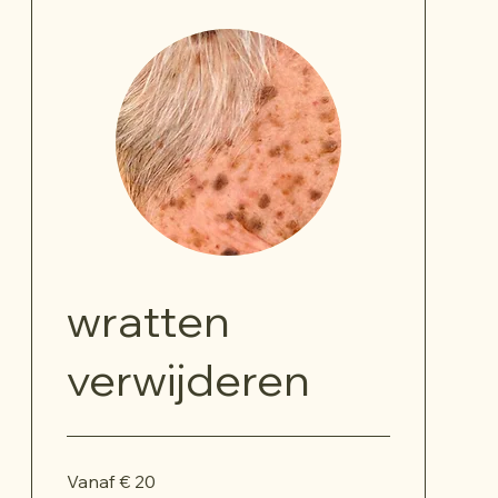
wratten
verwijderen
Vanaf
Vanaf € 20
20
euro