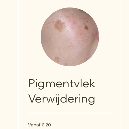
Pigmentvlek
Verwijdering
Vanaf
Vanaf € 20
20
euro