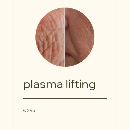
plasma lifting
295
€ 295
euro