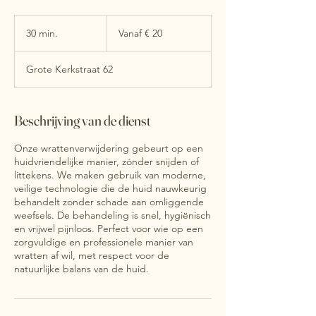
Vanaf
20
30 min.
3
Vanaf € 20
euro
0
m
Grote Kerkstraat 62
i
n
.
Beschrijving van de dienst
Onze wrattenverwijdering gebeurt op een
huidvriendelijke manier, zónder snijden of
littekens. We maken gebruik van moderne,
veilige technologie die de huid nauwkeurig
behandelt zonder schade aan omliggende
weefsels. De behandeling is snel, hygiënisch
en vrijwel pijnloos. Perfect voor wie op een
zorgvuldige en professionele manier van
wratten af wil, met respect voor de
natuurlijke balans van de huid.