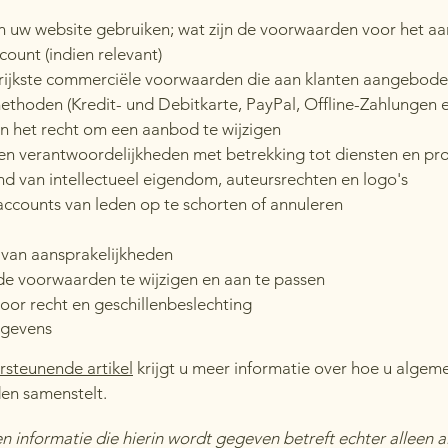
 uw website gebruiken; wat zijn de voorwaarden voor het 
count (indien relevant)
rijkste commerciële voorwaarden die aan klanten aangebod
thoden (Kredit- und Debitkarte, PayPal, Offline-Zahlungen e
 het recht om een aanbod te wijzigen
en verantwoordelijkheden met betrekking tot diensten en pr
d van intellectueel eigendom, auteursrechten en logo's
ccounts van leden op te schorten of annuleren
van aansprakelijkheden
e voorwaarden te wijzigen en aan te passen
oor recht en geschillenbeslechting
gevens
rsteunende artikel
krijgt u meer informatie over hoe u algem
en samenstelt.
en informatie die hierin wordt gegeven betreft echter alleen