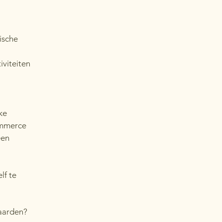
ische
iviteiten
ke
ommerce
een
lf te
aarden?