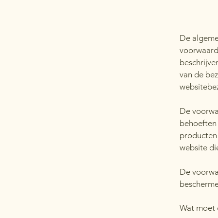
De algemen
voorwaarde
beschrijve
van de bez
websitebez
De voorwaa
behoeften 
producten
website die
De voorwaa
beschermen
Wat moet 