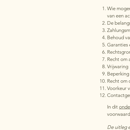
Wie mogen
van een ac
De belang
Zahlungsme
Behoud van
Garanties 
Rechtsgron
Recht om a
Vrijwaring
Beperking 
Recht om d
Voorkeur v
Contactge
In dit
onde
voorwaard
De uitleg 