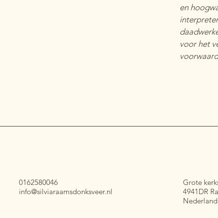
en hoogwaa
interprete
daadwerkel
voor het v
voorwaard
0162580046
Grote kerk
info@silviaraamsdonksveer.nl
4941DR Ra
Nederland