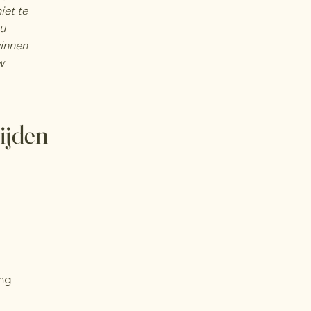
iet te
 u
winnen
w
ijden
ing