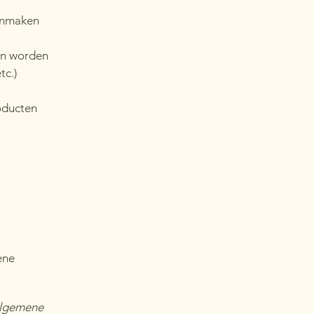
aanmaken
en worden
tc.)
oducten
ene
 algemene