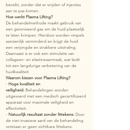
bereikt, zonder dat er snijden of injecties 
aan te pas komen.
Hoe werkt Plasma Lifting?
De behandelmethode maakt gebruik van 
een geioniseerd gas om de huid plaatselijk 
te laten krimpen. Hierdoor worden rimpels 
aanzienlijk verminderd en krijgt de huid 
een verjongde en strakkere uitstraling. 
Daarnaast is er ook een stimulatie van 
collageen- en elastineaanmaak, wat leidt 
tot een langdurige verbetering van de 
huidkwaliteit.
Waarom kiezen voor Plasma Lifting?
- 
Hoge kwaliteit en 
veiligheid:
 Behandelingen worden 
uitgevoerd met een medisch gecertificeerd 
apparaat voor maximale veiligheid en 
effectiviteit.
- 
Natuurlijk resultaat zonder littekens:
 Door 
de niet-invasieve aard van de behandeling 
ontstaan er geen zichtbare littekens.