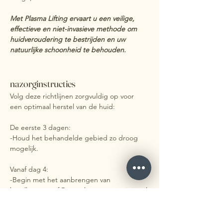
Met Plasma Lifting ervaart u een veilige, 
effectieve en niet-invasieve methode om 
huidveroudering te bestrijden en uw 
natuurlijke schoonheid te behouden.
nazorginstructies
Volg deze richtlijnen zorgvuldig op voor 
een optimaal herstel van de huid:
De eerste 3 dagen:
-Houd het behandelde gebied zo droog 
mogelijk.
Vanaf dag 4:
-Begin met het aanbrengen van 
kamillecrème of Bepanthencrème, minimaal 
3 keer per dag, totdat alle korstjes vanzelf 
zijn verdwenen.
-Laat de korstjes op natuurlijke wijze 